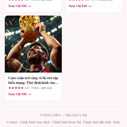
Kiểm Chứng Trước Khi Tham
Xem Chi Tiết →
Xem Chi Tiết →
Gia
Cụm cuộn mở rộng và bộ sưu tập
biểu tượng: Thứ định hình vòng
chơi tính năng trên AO88
★★★★★
4.8 · 2566+ lượt xem
Xem Chi Tiết →
© 2026 LAWA — Nhà Cái Uy Tín
Contact
·
Chính Sách Giao Dịch
·
Chính Sách Hoàn Trả
·
Chính Sách Bảo Mật
·
Điều