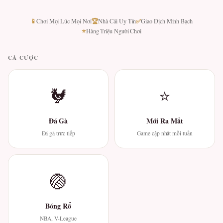
📱
🏆
✅
Chơi Mọi Lúc Mọi Nơi
Nhà Cái Uy Tín
Giao Dịch Minh Bạch
⭐
Hàng Triệu Người Chơi
CÁ CƯỢC
🐓
⭐
Đá Gà
Mới Ra Mắt
Đá gà trực tiếp
Game cập nhật mỗi tuần
🏐
Bóng Rổ
NBA, V-League