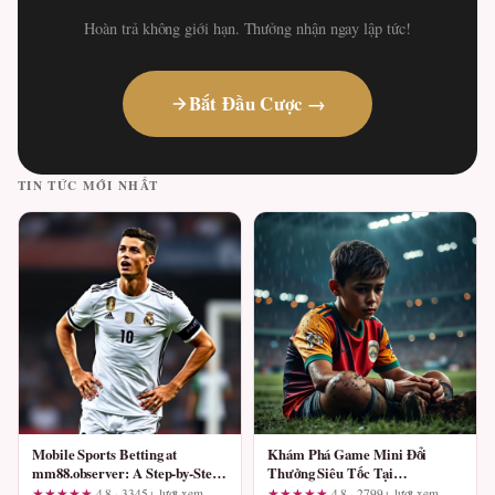
Hoàn trả không giới hạn. Thưởng nhận ngay lập tức!
Bắt Đầu Cược →
TIN TỨC MỚI NHẤT
Mobile Sports Betting at
Khám Phá Game Mini Đổi
mm88.observer: A Step-by-Step
Thưởng Siêu Tốc Tại
Guide for Beginners
sunwin99.vip: Những Điều Cần
★★★★★
4.8 · 3345+ lượt xem
★★★★★
4.8 · 2799+ lượt xem