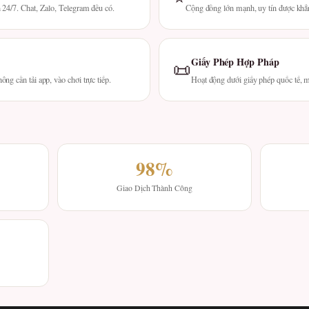
24/7. Chat, Zalo, Telegram đều có.
Cộng đồng lớn mạnh, uy tín được khẳ
Giấy Phép Hợp Pháp
📜
g cần tải app, vào chơi trực tiếp.
Hoạt động dưới giấy phép quốc tế, m
98%
Giao Dịch Thành Công