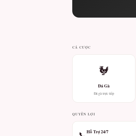
CÁ CƯỢC
🐓
Đá Gà
Đá gà trực tiếp
QUYỀN LỢI
Hỗ Trợ 24/7
📞