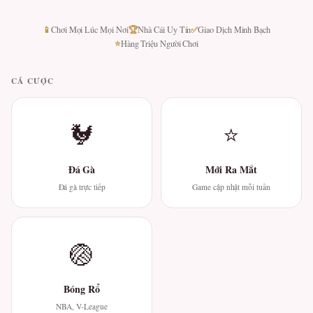
📱
🏆
✅
Chơi Mọi Lúc Mọi Nơi
Nhà Cái Uy Tín
Giao Dịch Minh Bạch
⭐
Hàng Triệu Người Chơi
CÁ CƯỢC
🐓
⭐
Đá Gà
Mới Ra Mắt
Đá gà trực tiếp
Game cập nhật mỗi tuần
🏐
Bóng Rổ
NBA, V-League