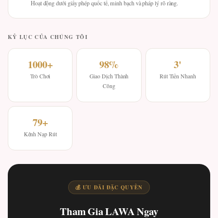
Hoạt động dưới giấy phép quốc tế, minh bạch và pháp lý rõ ràng.
KỶ LỤC CỦA CHÚNG TÔI
1000+
98%
3'
Trò Chơi
Giao Dịch Thành
Rút Tiền Nhanh
Công
79+
Kênh Nạp Rút
💰 ƯU ĐÃI ĐẶC QUYỀN
Tham Gia LAWA Ngay