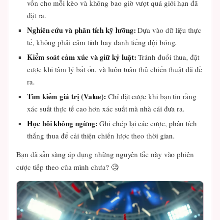
vốn cho mỗi kèo và không bao giờ vượt quá giới hạn đã
đặt ra.
Nghiên cứu và phân tích kỹ lưỡng:
Dựa vào dữ liệu thực
tế, không phải cảm tính hay danh tiếng đội bóng.
Kiểm soát cảm xúc và giữ kỷ luật:
Tránh đuổi thua, đặt
cược khi tâm lý bất ổn, và luôn tuân thủ chiến thuật đã đề
ra.
Tìm kiếm giá trị (Value):
Chỉ đặt cược khi bạn tin rằng
xác suất thực tế cao hơn xác suất mà nhà cái đưa ra.
Học hỏi không ngừng:
Ghi chép lại các cược, phân tích
thắng thua để cải thiện chiến lược theo thời gian.
Bạn đã sẵn sàng áp dụng những nguyên tắc này vào phiên
cược tiếp theo của mình chưa? 🧐