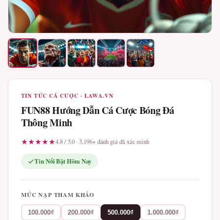
TIN TỨC CÁ CƯỢC · LAWA.VN
FUN88 Hướng Dẫn Cá Cược Bóng Đá
Thông Minh
★★★★★
4.8 / 5.0 · 3,196+ đánh giá đã xác minh
Tin Nổi Bật Hôm Nay
MỨC NẠP THAM KHẢO
100.000₫
200.000₫
500.000₫
1.000.000₫