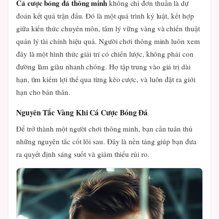
Cá cược bóng đá thông minh
không chỉ đơn thuần là dự
đoán kết quả trận đấu. Đó là một quá trình kỷ luật, kết hợp
giữa kiến thức chuyên môn, tâm lý vững vàng và chiến thuật
quản lý tài chính hiệu quả. Người chơi thông minh luôn xem
đây là một hình thức giải trí có chiến lược, không phải con
đường làm giàu nhanh chóng. Họ tập trung vào giá trị dài
hạn, tìm kiếm lợi thế qua từng kèo cược, và luôn đặt ra giới
hạn cho bản thân.
Nguyên Tắc Vàng Khi Cá Cược Bóng Đá
Để trở thành một người chơi thông minh, bạn cần tuân thủ
những nguyên tắc cốt lõi sau. Đây là nền tảng giúp bạn đưa
ra quyết định sáng suốt và giảm thiểu rủi ro.