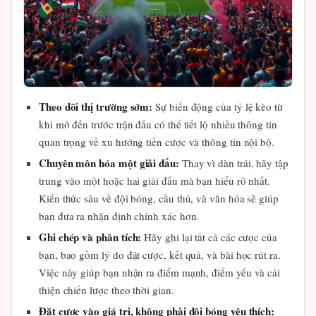
Theo dõi thị trường sớm:
Sự biến động của tỷ lệ kèo từ
khi mở đến trước trận đấu có thể tiết lộ nhiều thông tin
quan trọng về xu hướng tiền cược và thông tin nội bộ.
Chuyên môn hóa một giải đấu:
Thay vì dàn trải, hãy tập
trung vào một hoặc hai giải đấu mà bạn hiểu rõ nhất.
Kiến thức sâu về đội bóng, cầu thủ, và văn hóa sẽ giúp
bạn đưa ra nhận định chính xác hơn.
Ghi chép và phân tích:
Hãy ghi lại tất cả các cược của
bạn, bao gồm lý do đặt cược, kết quả, và bài học rút ra.
Việc này giúp bạn nhận ra điểm mạnh, điểm yếu và cải
thiện chiến lược theo thời gian.
Đặt cược vào giá trị, không phải đội bóng yêu thích: