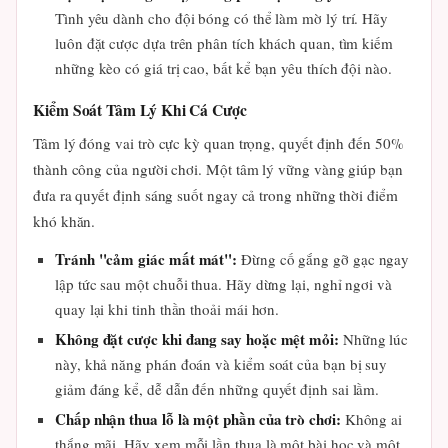
Tình yêu dành cho đội bóng có thể làm mờ lý trí. Hãy
luôn đặt cược dựa trên phân tích khách quan, tìm kiếm
những kèo có giá trị cao, bất kể bạn yêu thích đội nào.
Kiểm Soát Tâm Lý Khi Cá Cược
Tâm lý đóng vai trò cực kỳ quan trọng, quyết định đến 50%
thành công của người chơi. Một tâm lý vững vàng giúp bạn
đưa ra quyết định sáng suốt ngay cả trong những thời điểm
khó khăn.
Tránh "cảm giác mất mát":
Đừng cố gắng gỡ gạc ngay
lập tức sau một chuỗi thua. Hãy dừng lại, nghỉ ngơi và
quay lại khi tinh thần thoải mái hơn.
Không đặt cược khi đang say hoặc mệt mỏi:
Những lúc
này, khả năng phán đoán và kiểm soát của bạn bị suy
giảm đáng kể, dễ dẫn đến những quyết định sai lầm.
Chấp nhận thua lỗ là một phần của trò chơi:
Không ai
thắng mãi. Hãy xem mỗi lần thua là một bài học và một