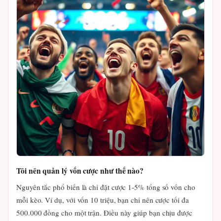
Tôi nên quản lý vốn cược như thế nào?
Nguyên tắc phổ biến là chỉ đặt cược 1-5% tổng số vốn cho
mỗi kèo. Ví dụ, với vốn 10 triệu, bạn chỉ nên cược tối đa
500.000 đồng cho một trận. Điều này giúp bạn chịu được