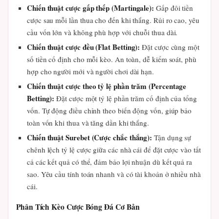
Chiến thuật cược gấp thếp (Martingale):
Gấp đôi tiền
cược sau mỗi lần thua cho đến khi thắng. Rủi ro cao, yêu
cầu vốn lớn và không phù hợp với chuỗi thua dài.
Chiến thuật cược đều (Flat Betting):
Đặt cược cùng một
số tiền cố định cho mỗi kèo. An toàn, dễ kiểm soát, phù
hợp cho người mới và người chơi dài hạn.
Chiến thuật cược theo tỷ lệ phần trăm (Percentage
Betting):
Đặt cược một tỷ lệ phần trăm cố định của tổng
vốn. Tự động điều chỉnh theo biến động vốn, giúp bảo
toàn vốn khi thua và tăng dần khi thắng.
Chiến thuật Surebet (Cược chắc thắng):
Tận dụng sự
chênh lệch tỷ lệ cược giữa các nhà cái để đặt cược vào tất
cả các kết quả có thể, đảm bảo lợi nhuận dù kết quả ra
sao. Yêu cầu tính toán nhanh và có tài khoản ở nhiều nhà
cái.
Phân Tích Kèo Cược Bóng Đá Cơ Bản