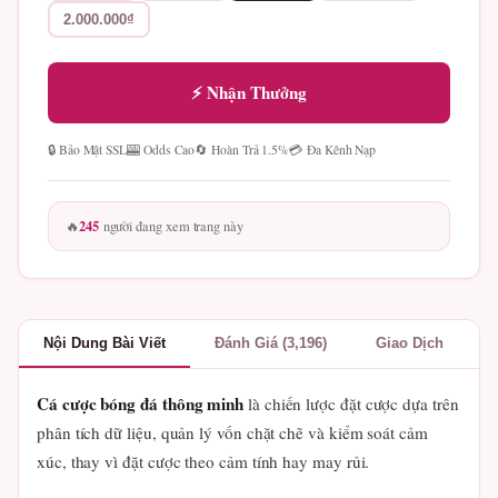
2.000.000₫
⚡ Nhận Thưởng
🔒 Bảo Mật SSL
🎰 Odds Cao
🔄 Hoàn Trả 1.5%
💳 Đa Kênh Nạp
245
🔥
người đang xem trang này
Nội Dung Bài Viết
Đánh Giá (3,196)
Giao Dịch
Cá cược bóng đá thông minh
là chiến lược đặt cược dựa trên
phân tích dữ liệu, quản lý vốn chặt chẽ và kiểm soát cảm
xúc, thay vì đặt cược theo cảm tính hay may rủi.