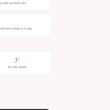
ng định qua nhiều năm.
inh bạch và pháp lý rõ ràng.
3'
Rút Tiền Nhanh