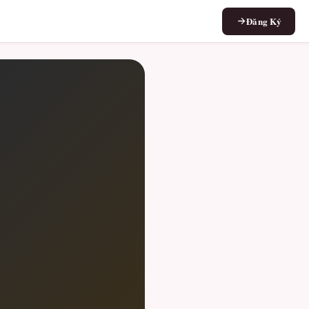
Đăng Ký