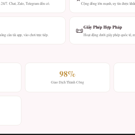
24/7. Chat, Zalo, Telegram đều có.
Cộng đồng lớn mạnh, uy tín được khẳ
Giấy Phép Hợp Pháp
📜
g cần tải app, vào chơi trực tiếp.
Hoạt động dưới giấy phép quốc tế, m
98%
Giao Dịch Thành Công