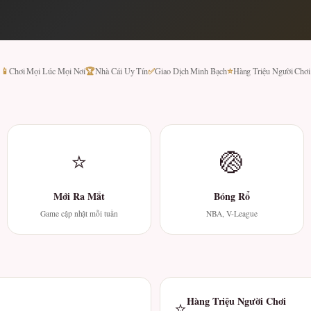
📱
🏆
✅
⭐
Chơi Mọi Lúc Mọi Nơi
Nhà Cái Uy Tín
Giao Dịch Minh Bạch
Hàng Triệu Người Chơi
⭐
🏐
Mới Ra Mắt
Bóng Rổ
Game cập nhật mỗi tuần
NBA, V-League
Hàng Triệu Người Chơi
⭐