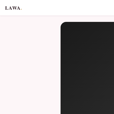
LAWA
.