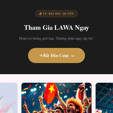
💰 ƯU ĐÃI ĐẶC QUYỀN
Tham Gia LAWA Ngay
Hoàn trả không giới hạn. Thưởng nhận ngay lập tức!
Bắt Đầu Cược →