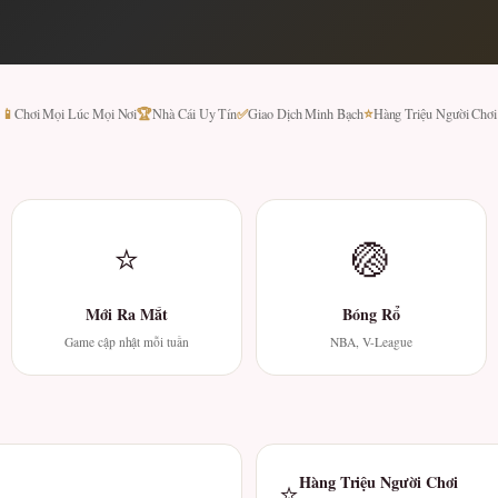
📱
🏆
✅
⭐
Chơi Mọi Lúc Mọi Nơi
Nhà Cái Uy Tín
Giao Dịch Minh Bạch
Hàng Triệu Người Chơi
⭐
🏐
Mới Ra Mắt
Bóng Rổ
Game cập nhật mỗi tuần
NBA, V-League
Hàng Triệu Người Chơi
⭐