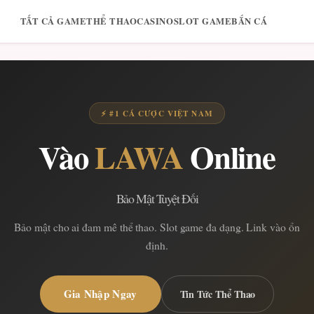
TẤT CẢ GAME
THỂ THAO
CASINO
SLOT GAME
BẮN CÁ
⚡ #1 CÁ CƯỢC VIỆT NAM
Vào
LAWA
Online
Bảo Mật Tuyệt Đối
Bảo mật cho ai đam mê thể thao. Slot game đa dạng. Link vào ổn
định.
Gia Nhập Ngay
Tin Tức Thể Thao