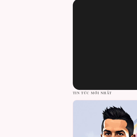
TIN TỨC MỚI NHẤT