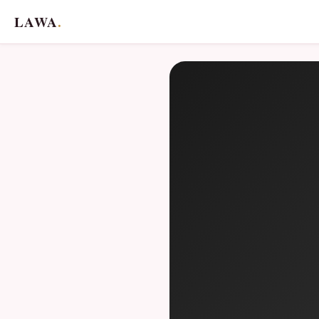
LAWA
.