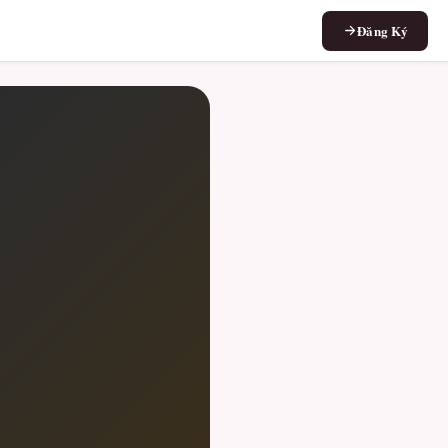
Đăng Ký