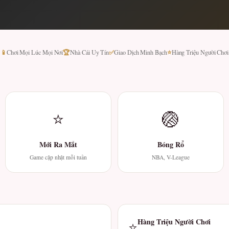
📱
🏆
✅
⭐
Chơi Mọi Lúc Mọi Nơi
Nhà Cái Uy Tín
Giao Dịch Minh Bạch
Hàng Triệu Người Chơi
⭐
🏐
Mới Ra Mắt
Bóng Rổ
Game cập nhật mỗi tuần
NBA, V-League
Hàng Triệu Người Chơi
⭐