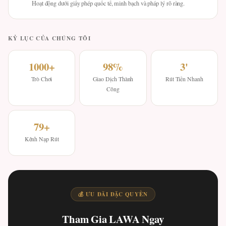
Hoạt động dưới giấy phép quốc tế, minh bạch và pháp lý rõ ràng.
KỶ LỤC CỦA CHÚNG TÔI
1000+
98%
3'
Trò Chơi
Giao Dịch Thành
Rút Tiền Nhanh
Công
79+
Kênh Nạp Rút
💰 ƯU ĐÃI ĐẶC QUYỀN
Tham Gia LAWA Ngay