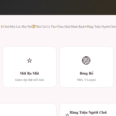
📱
🏆
✅
⭐
Chơi Mọi Lúc Mọi Nơi
Nhà Cái Uy Tín
Giao Dịch Minh Bạch
Hàng Triệu Người Chơi
⭐
🏐
Mới Ra Mắt
Bóng Rổ
Game cập nhật mỗi tuần
NBA, V-League
Hàng Triệu Người Chơi
⭐