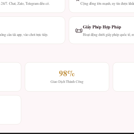
24/7. Chat, Zalo, Telegram đều có.
Cộng đồng lớn mạnh, uy tín được khẳ
Giấy Phép Hợp Pháp
📜
g cần tải app, vào chơi trực tiếp.
Hoạt động dưới giấy phép quốc tế, m
98%
Giao Dịch Thành Công