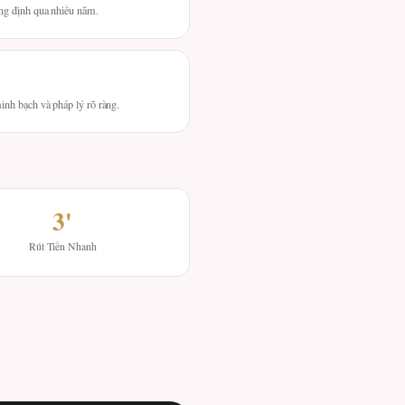
ng định qua nhiều năm.
inh bạch và pháp lý rõ ràng.
3'
Rút Tiền Nhanh