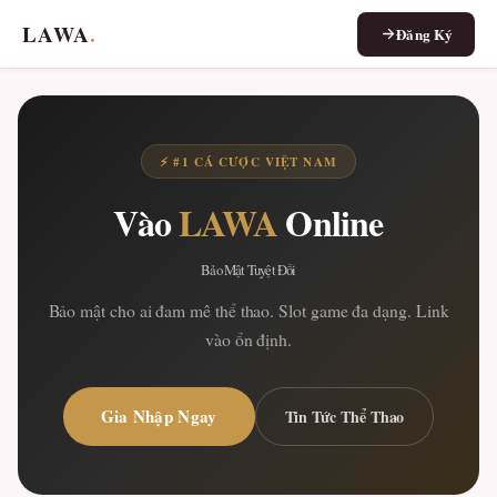
LAWA
.
Đăng Ký
⚡ #1 CÁ CƯỢC VIỆT NAM
Vào
LAWA
Online
Bảo Mật Tuyệt Đối
Bảo mật cho ai đam mê thể thao. Slot game đa dạng. Link
vào ổn định.
Gia Nhập Ngay
Tin Tức Thể Thao