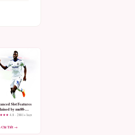
anced Slot Features
lained by mu88-
com – What You
★★★★
4.8 · 2881+ lượt
uld Know Before
ying
 Chi Tiết →