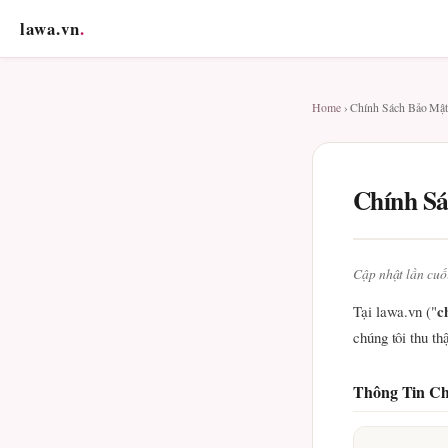
lawa.vn
.
Home
› Chính Sách Bảo Mậ
Chính S
Cập nhật lần cuố
c
Tại lawa.vn ("
chúng tôi thu th
Thông Tin C