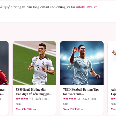
ề quyền riêng tư, vui lòng email cho chúng tôi tại
info@lawa.vn
.
ames
U888 là gì? Hướng dẫn
75BD Football Betting Tips
Adv
X
toàn diện về nền tảng giải
for Weekend
Exp
,
trí trực tuyến hàng đầu
Accumulators
km.
t
★★★★★
4.8 · 2351+ lượt
★★★★★
4.8 · 3223+ lượt
★
Sho
xem
xem
xem
Pla
Xem Chi Tiết →
Xem Chi Tiết →
Xem