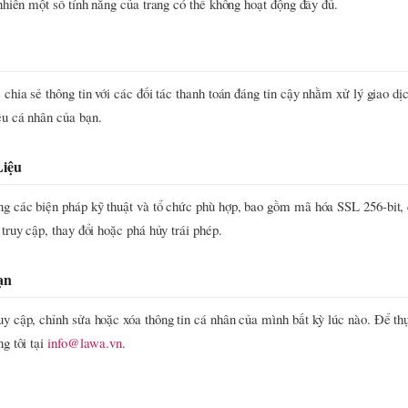
 nhiên một số tính năng của trang có thể không hoạt động đầy đủ.
 chia sẻ thông tin với các đối tác thanh toán đáng tin cậy nhằm xử lý giao dị
ệu cá nhân của bạn.
Liệu
ng các biện pháp kỹ thuật và tổ chức phù hợp, bao gồm mã hóa SSL 256-bit, 
 truy cập, thay đổi hoặc phá hủy trái phép.
ạn
uy cập, chỉnh sửa hoặc xóa thông tin cá nhân của mình bất kỳ lúc nào. Để th
ng tôi tại
info@lawa.vn
.