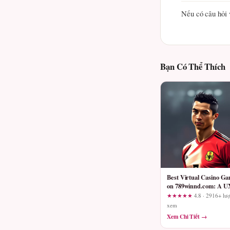
Nếu có câu hỏi v
Bạn Có Thể Thích
Best Virtual Casino G
on 789winnd.com: A U
Expert’s Transparency
★★★★★
4.8 · 2916+ lượ
Speed, and Usability
xem
Review
Xem Chi Tiết →