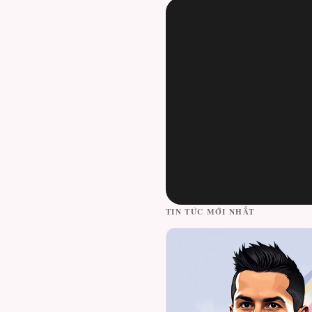
TIN TỨC MỚI NHẤT