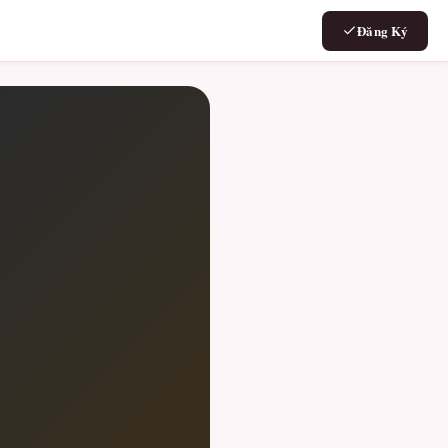
Đăng Ký