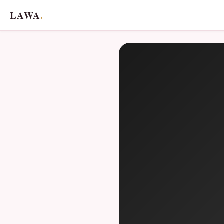
LAWA
.