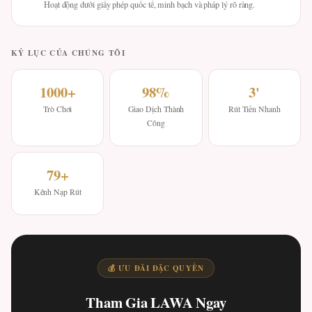
Hoạt động dưới giấy phép quốc tế, minh bạch và pháp lý rõ ràng.
KỶ LỤC CỦA CHÚNG TÔI
1000+
98%
3'
Trò Chơi
Giao Dịch Thành
Rút Tiền Nhanh
Công
79+
Kênh Nạp Rút
💰 ƯU ĐÃI ĐẶC QUYỀN
Tham Gia LAWA Ngay