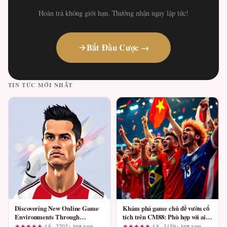
Hoàn trả không giới hạn. Thưởng nhận ngay lập tức!
Bắt Đầu Cược →
TIN TỨC MỚI NHẤT
Discovering New Online Game
Khám phá game chủ đề vườn cổ
Environments Through
tích trên CM88: Phù hợp với ai,
cm88.dad: What the Marketing
ai nên cân nhắc?
★★★★★
4.8 · 2702+ lượt xem
★★★★★
4.8 · 3159+ lượt xem