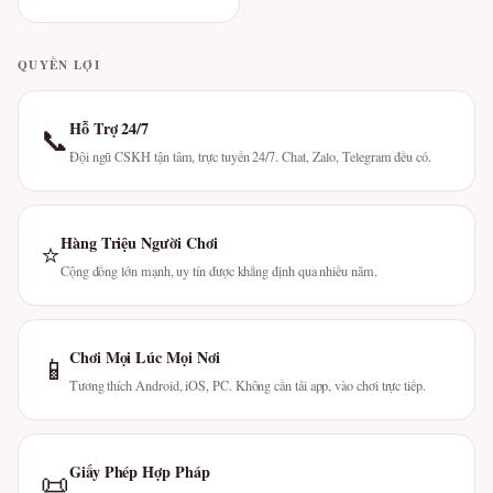
QUYỀN LỢI
Hỗ Trợ 24/7
📞
Đội ngũ CSKH tận tâm, trực tuyến 24/7. Chat, Zalo, Telegram đều có.
Hàng Triệu Người Chơi
⭐
Cộng đồng lớn mạnh, uy tín được khẳng định qua nhiều năm.
Chơi Mọi Lúc Mọi Nơi
📱
Tương thích Android, iOS, PC. Không cần tải app, vào chơi trực tiếp.
Giấy Phép Hợp Pháp
📜