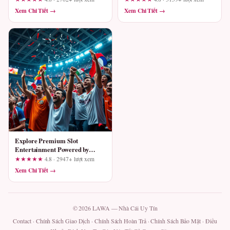
Doesn't Tell You
Xem Chi Tiết →
Xem Chi Tiết →
Explore Premium Slot
Entertainment Powered by
sc88.day: A Risk-Advisor’s
★★★★★
4.8 · 2947+ lượt xem
Review
Xem Chi Tiết →
© 2026 LAWA — Nhà Cái Uy Tín
Contact
·
Chính Sách Giao Dịch
·
Chính Sách Hoàn Trả
·
Chính Sách Bảo Mật
·
Điều