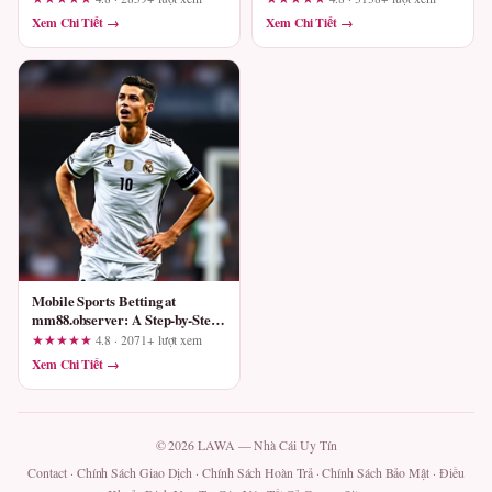
Review
Xem Chi Tiết →
Xem Chi Tiết →
Mobile Sports Betting at
mm88.observer: A Step-by-Step
Guide for Beginners
★★★★★
4.8 · 2071+ lượt xem
Xem Chi Tiết →
© 2026 LAWA — Nhà Cái Uy Tín
Contact
·
Chính Sách Giao Dịch
·
Chính Sách Hoàn Trả
·
Chính Sách Bảo Mật
·
Điều