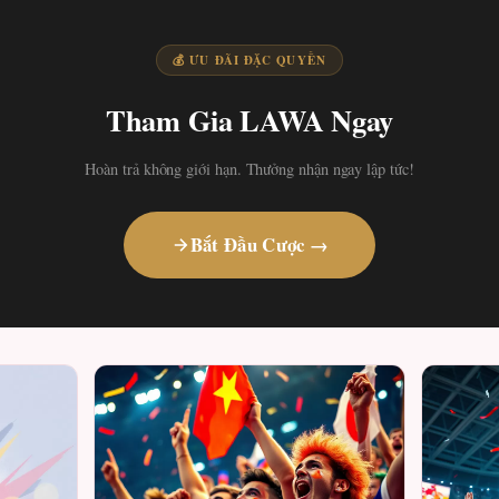
💰 ƯU ĐÃI ĐẶC QUYỀN
Tham Gia LAWA Ngay
Hoàn trả không giới hạn. Thưởng nhận ngay lập tức!
Bắt Đầu Cược →