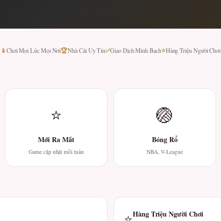
📱
🏆
✅
⭐
Chơi Mọi Lúc Mọi Nơi
Nhà Cái Uy Tín
Giao Dịch Minh Bạch
Hàng Triệu Người Chơi
⭐
🏐
Mới Ra Mắt
Bóng Rổ
Game cập nhật mỗi tuần
NBA, V-League
Hàng Triệu Người Chơi
⭐