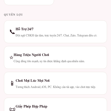
QUYỀN LỢI
Hỗ Trợ 24/7
📞
Đội ngũ CSKH tận tâm, trực tuyến 24/7. Chat, Zalo, Telegram đều có.
Hàng Triệu Người Chơi
⭐
Cộng đồng lớn mạnh, uy tín được khẳng định qua nhiều năm.
Chơi Mọi Lúc Mọi Nơi
📱
Tương thích Android, iOS, PC. Không cần tải app, vào chơi trực tiếp.
Giấy Phép Hợp Pháp
📜