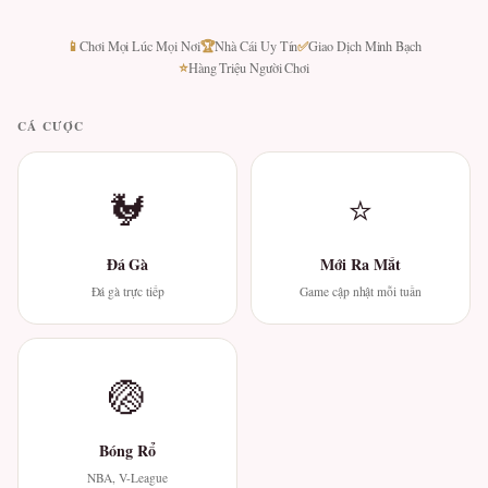
📱
🏆
✅
Chơi Mọi Lúc Mọi Nơi
Nhà Cái Uy Tín
Giao Dịch Minh Bạch
⭐
Hàng Triệu Người Chơi
CÁ CƯỢC
🐓
⭐
Đá Gà
Mới Ra Mắt
Đá gà trực tiếp
Game cập nhật mỗi tuần
🏐
Bóng Rổ
NBA, V-League