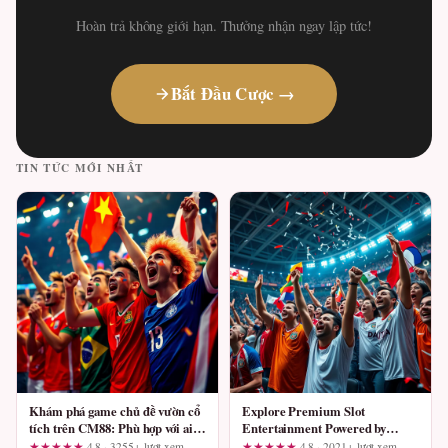
Hoàn trả không giới hạn. Thưởng nhận ngay lập tức!
Bắt Đầu Cược →
TIN TỨC MỚI NHẤT
Khám phá game chủ đề vườn cổ
Explore Premium Slot
tích trên CM88: Phù hợp với ai,
Entertainment Powered by
ai nên cân nhắc?
sc88.day: A Risk-Advisor’s
★★★★★
4.8 · 3255+ lượt xem
★★★★★
4.8 · 2021+ lượt xem