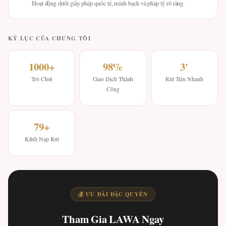
Hoạt động dưới giấy phép quốc tế, minh bạch và pháp lý rõ ràng.
KỶ LỤC CỦA CHÚNG TÔI
1000+
98%
3'
Trò Chơi
Giao Dịch Thành
Rút Tiền Nhanh
Công
79+
Kênh Nạp Rút
💰 ƯU ĐÃI ĐẶC QUYỀN
Tham Gia LAWA Ngay