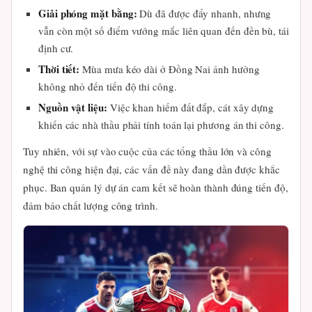
Giải phóng mặt bằng:
Dù đã được đẩy nhanh, nhưng
vẫn còn một số điểm vướng mắc liên quan đến đền bù, tái
định cư.
Thời tiết:
Mùa mưa kéo dài ở Đồng Nai ảnh hưởng
không nhỏ đến tiến độ thi công.
Nguồn vật liệu:
Việc khan hiếm đất đắp, cát xây dựng
khiến các nhà thầu phải tính toán lại phương án thi công.
Tuy nhiên, với sự vào cuộc của các tổng thầu lớn và công
nghệ thi công hiện đại, các vấn đề này đang dần được khắc
phục. Ban quản lý dự án cam kết sẽ hoàn thành đúng tiến độ,
đảm bảo chất lượng công trình.