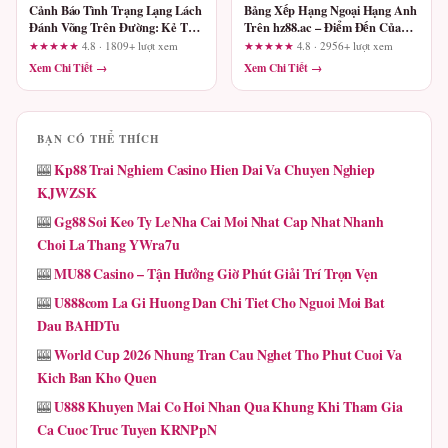
Cảnh Báo Tình Trạng Lạng Lách
Bảng Xếp Hạng Ngoại Hạng Anh
Đánh Võng Trên Đường: Kẻ Thù
Trên hz88.ac – Điểm Đến Của
Vô Hình Trên Mọi Nẻo Đường
Dân Chơi Cá Cược Thực Thụ
★★★★★
4.8 · 1809+ lượt xem
★★★★★
4.8 · 2956+ lượt xem
Xem Chi Tiết →
Xem Chi Tiết →
BẠN CÓ THỂ THÍCH
Kp88 Trai Nghiem Casino Hien Dai Va Chuyen Nghiep
🎰
KJWZSK
Gg88 Soi Keo Ty Le Nha Cai Moi Nhat Cap Nhat Nhanh
🎰
Choi La Thang YWra7u
MU88 Casino – Tận Hưởng Giờ Phút Giải Trí Trọn Vẹn
🎰
U888com La Gi Huong Dan Chi Tiet Cho Nguoi Moi Bat
🎰
Dau BAHDTu
World Cup 2026 Nhung Tran Cau Nghet Tho Phut Cuoi Va
🎰
Kich Ban Kho Quen
U888 Khuyen Mai Co Hoi Nhan Qua Khung Khi Tham Gia
🎰
Ca Cuoc Truc Tuyen KRNPpN