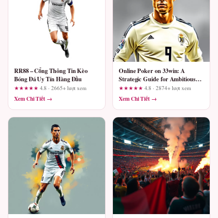
RR88 – Cổng Thông Tin Kèo
Online Poker on 33win: A
Bóng Đá Uy Tín Hàng Đầu
Strategic Guide for Ambitious
Players
★★★★★
4.8 · 2665+ lượt xem
★★★★★
4.8 · 2874+ lượt xem
Xem Chi Tiết →
Xem Chi Tiết →