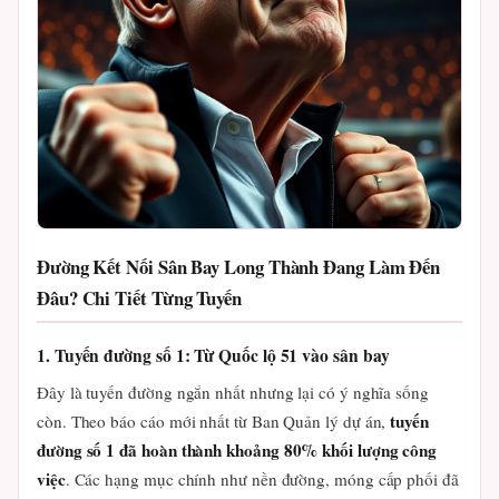
Đường Kết Nối Sân Bay Long Thành Đang Làm Đến
Đâu? Chi Tiết Từng Tuyến
1. Tuyến đường số 1: Từ Quốc lộ 51 vào sân bay
Đây là tuyến đường ngắn nhất nhưng lại có ý nghĩa sống
tuyến
còn. Theo báo cáo mới nhất từ Ban Quản lý dự án,
đường số 1 đã hoàn thành khoảng 80% khối lượng công
việc
. Các hạng mục chính như nền đường, móng cấp phối đã