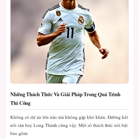
Những Thách Thức Và Giải Pháp Trong Quá Trình
Thi Công
Không có dự án lớn nào mà không gặp khó khăn. Đường kết
nối sân bay Long Thành cũng vậy. Một số thách thức nổi bật
bao gồm: