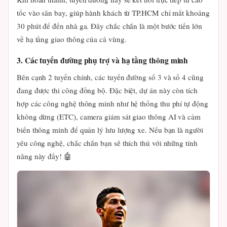
tốc vào sân bay, giúp hành khách từ TP.HCM chỉ mất khoảng
30 phút để đến nhà ga. Đây chắc chắn là một bước tiến lớn
về hạ tầng giao thông của cả vùng.
3. Các tuyến đường phụ trợ và hạ tầng thông minh
Bên cạnh 2 tuyến chính, các tuyến đường số 3 và số 4 cũng
đang được thi công đồng bộ. Đặc biệt, dự án này còn tích
hợp các công nghệ thông minh như hệ thống thu phí tự động
không dừng (ETC), camera giám sát giao thông AI và cảm
biến thông minh để quản lý lưu lượng xe. Nếu bạn là người
yêu công nghệ, chắc chắn bạn sẽ thích thú với những tính
năng này đấy! 🤖