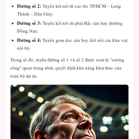
Đường số 2:
Tuyến kết nối từ cao tốc TP.HCM – Long
Thành – Dầu Giây.
Đường số 3:
Tuyến kết nối từ phía Bắc sân bay (hướng
Đồng Nai).
Đường số 4:
Tuyến gom dọc sân bay, kết nối các khu vực
nội bộ.
Trong số đó, tuyến đường số 1 và số 2 được xem là "xương
sống" quan trọng nhất, quyết định khả năng khai thác của
toàn bộ dự án.