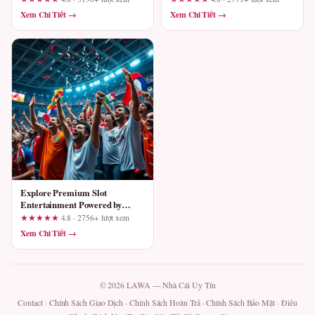
Doesn't Tell You
Xem Chi Tiết →
Xem Chi Tiết →
Explore Premium Slot
Entertainment Powered by
sc88.day: A Risk-Advisor’s
★★★★★
4.8 · 2756+ lượt xem
Review
Xem Chi Tiết →
© 2026 LAWA — Nhà Cái Uy Tín
Contact
·
Chính Sách Giao Dịch
·
Chính Sách Hoàn Trả
·
Chính Sách Bảo Mật
·
Điều