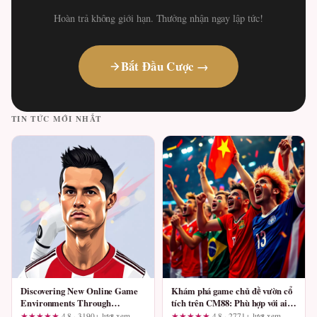
Hoàn trả không giới hạn. Thưởng nhận ngay lập tức!
Bắt Đầu Cược →
TIN TỨC MỚI NHẤT
Discovering New Online Game
Khám phá game chủ đề vườn cổ
Environments Through
tích trên CM88: Phù hợp với ai,
cm88.dad: What the Marketing
ai nên cân nhắc?
★★★★★
4.8 · 3190+ lượt xem
★★★★★
4.8 · 2771+ lượt xem