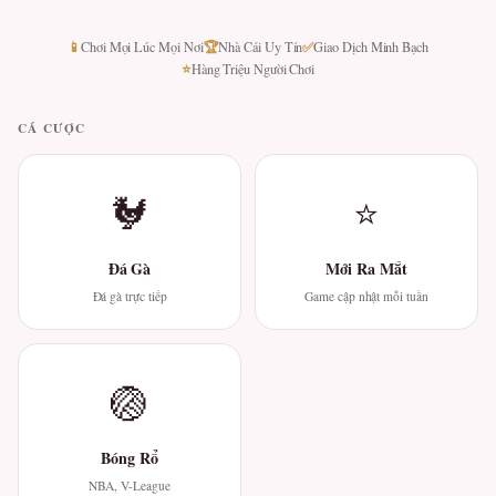
📱
🏆
✅
Chơi Mọi Lúc Mọi Nơi
Nhà Cái Uy Tín
Giao Dịch Minh Bạch
⭐
Hàng Triệu Người Chơi
CÁ CƯỢC
🐓
⭐
Đá Gà
Mới Ra Mắt
Đá gà trực tiếp
Game cập nhật mỗi tuần
🏐
Bóng Rổ
NBA, V-League