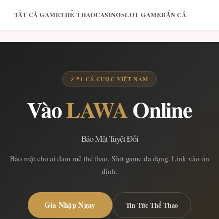
TẤT CẢ GAME
THỂ THAO
CASINO
SLOT GAME
BẮN CÁ
⚡ #1 CÁ CƯỢC VIỆT NAM
Vào
LAWA
Online
Bảo Mật Tuyệt Đối
Bảo mật cho ai đam mê thể thao. Slot game đa dạng. Link vào ổn
định.
Gia Nhập Ngay
Tin Tức Thể Thao