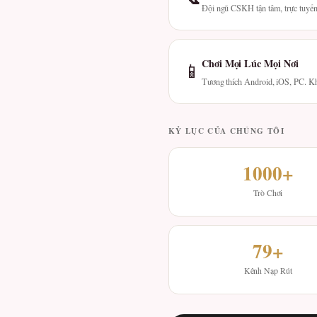
Đội ngũ CSKH tận tâm, trực tuyến 
Chơi Mọi Lúc Mọi Nơi
📱
Tương thích Android, iOS, PC. Khôn
KỶ LỤC CỦA CHÚNG TÔI
1000+
Trò Chơi
79+
Kênh Nạp Rút