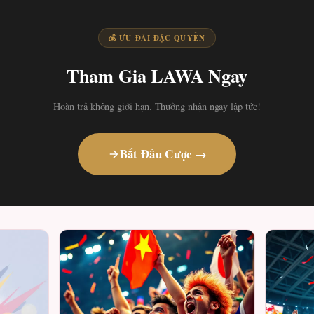
💰 ƯU ĐÃI ĐẶC QUYỀN
Tham Gia LAWA Ngay
Hoàn trả không giới hạn. Thưởng nhận ngay lập tức!
Bắt Đầu Cược →