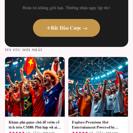
Hoàn trả không giới hạn. Thưởng nhận ngay lập tức!
Bắt Đầu Cược →
TIN TỨC MỚI NHẤT
Khám phá game chủ đề vườn cổ
Explore Premium Slot
tích trên CM88: Phù hợp với ai,
Entertainment Powered by
ai nên cân nhắc?
sc88.day: A Risk-Advisor’s
★★★★★
4.8 · 3244+ lượt xem
★★★★★
4.8 · 3354+ lượt xem