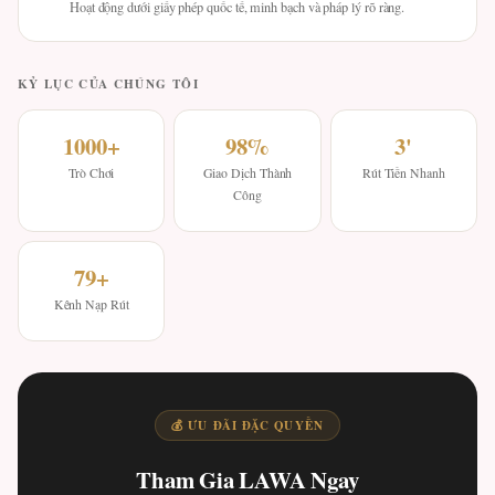
Hoạt động dưới giấy phép quốc tế, minh bạch và pháp lý rõ ràng.
KỶ LỤC CỦA CHÚNG TÔI
1000+
98%
3'
Trò Chơi
Giao Dịch Thành
Rút Tiền Nhanh
Công
79+
Kênh Nạp Rút
💰 ƯU ĐÃI ĐẶC QUYỀN
Tham Gia LAWA Ngay