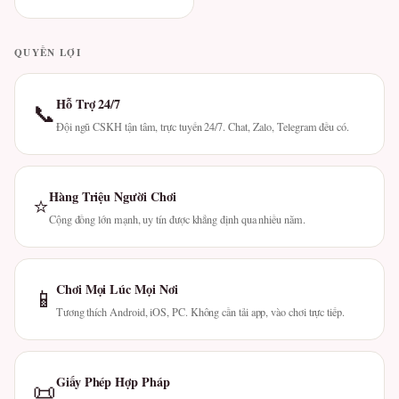
QUYỀN LỢI
Hỗ Trợ 24/7
📞
Đội ngũ CSKH tận tâm, trực tuyến 24/7. Chat, Zalo, Telegram đều có.
Hàng Triệu Người Chơi
⭐
Cộng đồng lớn mạnh, uy tín được khẳng định qua nhiều năm.
Chơi Mọi Lúc Mọi Nơi
📱
Tương thích Android, iOS, PC. Không cần tải app, vào chơi trực tiếp.
Giấy Phép Hợp Pháp
📜