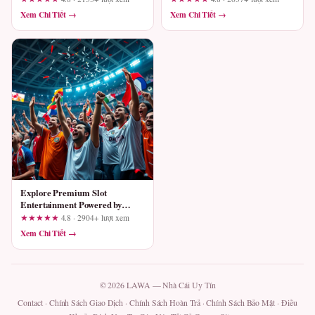
Doesn't Tell You
Xem Chi Tiết →
Xem Chi Tiết →
Explore Premium Slot
Entertainment Powered by
sc88.day: A Risk-Advisor’s
★★★★★
4.8 · 2904+ lượt xem
Review
Xem Chi Tiết →
© 2026 LAWA — Nhà Cái Uy Tín
Contact
·
Chính Sách Giao Dịch
·
Chính Sách Hoàn Trả
·
Chính Sách Bảo Mật
·
Điều