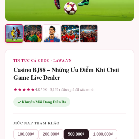
TIN TỨC CÁ CƯỢC · LAWA.VN
Casino BJ88 – Những Ưu Điểm Khi Chơi
Game Live Dealer
★★★★★
4.8 / 5.0 · 3,152+ đánh giá đã xác minh
Khuyến Mãi Đang Diễn Ra
MỨC NẠP THAM KHẢO
100.000₫
200.000₫
500.000₫
1.000.000₫