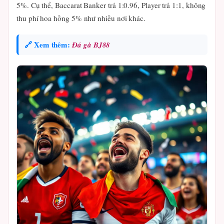
5%. Cụ thể, Baccarat Banker trả 1:0.96, Player trả 1:1, không
thu phí hoa hồng 5% như nhiều nơi khác.
🔗 Xem thêm:
Đá gà BJ88