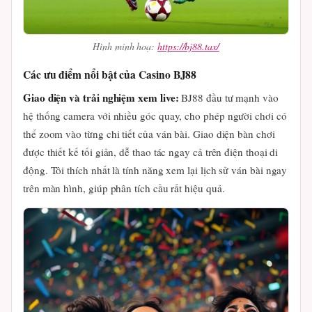
Hình minh hoạ:
https://bj88.tax/
Các ưu điểm nổi bật của Casino BJ88
Giao diện và trải nghiệm xem live:
BJ88 đầu tư mạnh vào
hệ thống camera với nhiều góc quay, cho phép người chơi có
thể zoom vào từng chi tiết của ván bài. Giao diện bàn chơi
được thiết kế tối giản, dễ thao tác ngay cả trên điện thoại di
động. Tôi thích nhất là tính năng xem lại lịch sử ván bài ngay
trên màn hình, giúp phân tích cầu rất hiệu quả.