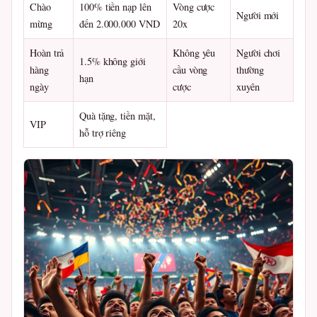
Chào
100% tiền nạp lên
Vòng cược
Người mới
mừng
đến 2.000.000 VND
20x
Hoàn trả
Không yêu
Người chơi
1.5% không giới
hàng
cầu vòng
thường
hạn
ngày
cược
xuyên
Quà tặng, tiền mặt,
VIP
hỗ trợ riêng