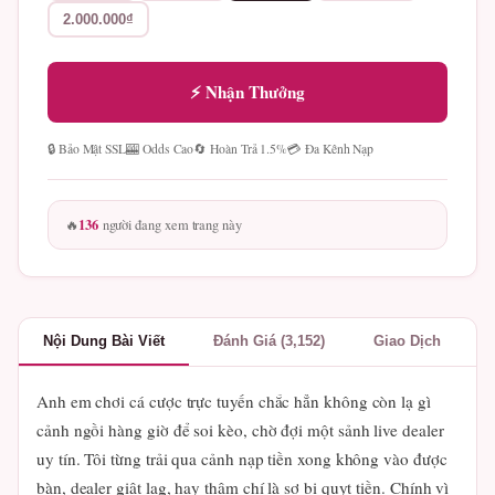
2.000.000₫
⚡ Nhận Thưởng
🔒 Bảo Mật SSL
🎰 Odds Cao
🔄 Hoàn Trả 1.5%
💳 Đa Kênh Nạp
136
🔥
người đang xem trang này
Nội Dung Bài Viết
Đánh Giá (3,152)
Giao Dịch
Anh em chơi cá cược trực tuyến chắc hẳn không còn lạ gì
cảnh ngồi hàng giờ để soi kèo, chờ đợi một sảnh live dealer
uy tín. Tôi từng trải qua cảnh nạp tiền xong không vào được
bàn, dealer giật lag, hay thậm chí là sợ bị quỵt tiền. Chính vì