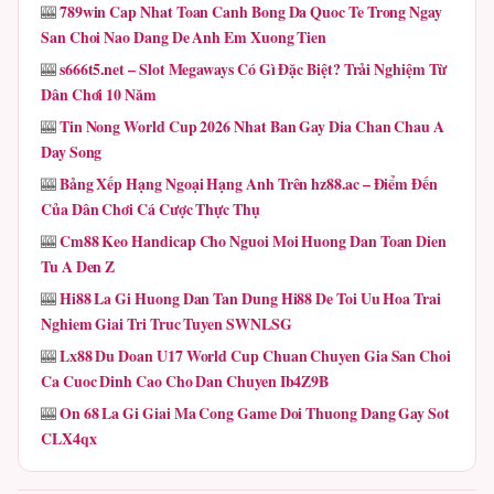
789win Cap Nhat Toan Canh Bong Da Quoc Te Trong Ngay
🎰
San Choi Nao Dang De Anh Em Xuong Tien
s666t5.net – Slot Megaways Có Gì Đặc Biệt? Trải Nghiệm Từ
🎰
Dân Chơi 10 Năm
Tin Nong World Cup 2026 Nhat Ban Gay Dia Chan Chau A
🎰
Day Song
Bảng Xếp Hạng Ngoại Hạng Anh Trên hz88.ac – Điểm Đến
🎰
Của Dân Chơi Cá Cược Thực Thụ
Cm88 Keo Handicap Cho Nguoi Moi Huong Dan Toan Dien
🎰
Tu A Den Z
Hi88 La Gi Huong Dan Tan Dung Hi88 De Toi Uu Hoa Trai
🎰
Nghiem Giai Tri Truc Tuyen SWNLSG
Lx88 Du Doan U17 World Cup Chuan Chuyen Gia San Choi
🎰
Ca Cuoc Dinh Cao Cho Dan Chuyen Ib4Z9B
On 68 La Gi Giai Ma Cong Game Doi Thuong Dang Gay Sot
🎰
CLX4qx