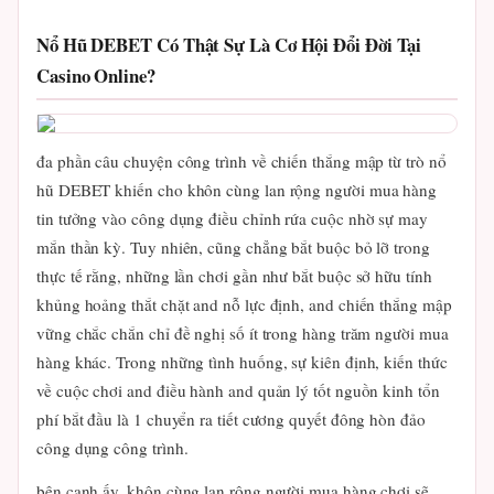
Nổ Hũ DEBET Có Thật Sự Là Cơ Hội Đổi Đời Tại
Casino Online?
đa phần câu chuyện công trình về chiến thắng mập từ trò nổ
hũ DEBET khiến cho khôn cùng lan rộng người mua hàng
tin tưởng vào công dụng điều chỉnh rứa cuộc nhờ sự may
mắn thần kỳ. Tuy nhiên, cũng chẳng bắt buộc bỏ lỡ trong
thực tế rằng, những lần chơi gần như bắt buộc sở hữu tính
khủng hoảng thắt chặt and nỗ lực định, and chiến thắng mập
vững chắc chắn chỉ đề nghị số ít trong hàng trăm người mua
hàng khác. Trong những tình huống, sự kiên định, kiến thức
về cuộc chơi and điều hành and quản lý tốt nguồn kinh tổn
phí bắt đầu là 1 chuyển ra tiết cương quyết đông hòn đảo
công dụng công trình.
bên cạnh ấy, khôn cùng lan rộng người mua hàng chơi sẽ