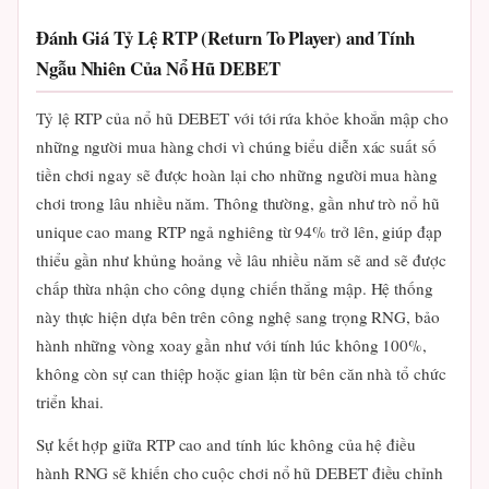
Đánh Giá Tỷ Lệ RTP (Return To Player) and Tính
Ngẫu Nhiên Của Nổ Hũ DEBET
Tỷ lệ RTP của nổ hũ DEBET với tới rứa khỏe khoắn mập cho
những người mua hàng chơi vì chúng biểu diễn xác suất số
tiền chơi ngay sẽ được hoàn lại cho những người mua hàng
chơi trong lâu nhiều năm. Thông thường, gần như trò nổ hũ
unique cao mang RTP ngả nghiêng từ 94% trở lên, giúp đạp
thiểu gần như khủng hoảng về lâu nhiều năm sẽ and sẽ được
chấp thừa nhận cho công dụng chiến thắng mập. Hệ thống
này thực hiện dựa bên trên công nghệ sang trọng RNG, bảo
hành những vòng xoay gần như với tính lúc không 100%,
không còn sự can thiệp hoặc gian lận từ bên căn nhà tổ chức
triển khai.
Sự kết hợp giữa RTP cao and tính lúc không của hệ điều
hành RNG sẽ khiến cho cuộc chơi nổ hũ DEBET điều chỉnh