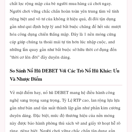
chắt lọc rộng mập của bè người mua hàng cá chơi ngay.
Người chơi vững chắc chắn hoàn toàn yên trung tâm về tính
riêng biệt and vô tư của không ít hiệu quả, đi đôi tận dụng
gần như qui định hợp lý and bắt buộc chăng để hết sức mượt
hóa công dụng chiến thắng mập. Đây là 1 nền móng cứng
cáp giúp chúng ta thoải mái tự tin hơn lúc nhập cuộc, and
những lần quay gần như bắt buộc sở hữu thời cơ đụng đến
"thời cơ lên đời" đầy duyên dáng.
So Sánh Nổ Hũ DEBET Với Các Trò Nổ Hũ Khác: Ưu
Và Nhược Điểm
Về mặt điểm hay, nổ hũ DEBET mang hệ điều hành công
nghệ sang trọng sang trọng, Tỷ Lệ RTP cao, lan rộng lựa lựa
gần như bản and tần suất thành lập gần như phần kim cương
duyên dáng. Đặc biệt, mức độ thương hiệu của nền móng
này được bảo hành phòng thủ sách vở and giấy tờ hoạt hễ rõ
ràng, riêng biệt. Người chơi vững chắc chắn tận dụng gần