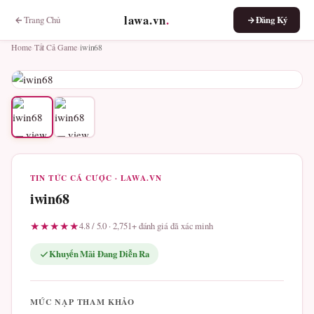
lawa.vn
.
Trang Chủ
Đăng Ký
Home
›
Tất Cả Game
›
iwin68
TIN TỨC CÁ CƯỢC · LAWA.VN
iwin68
★★★★★
4.8 / 5.0 · 2,751+ đánh giá đã xác minh
Khuyến Mãi Đang Diễn Ra
MỨC NẠP THAM KHẢO