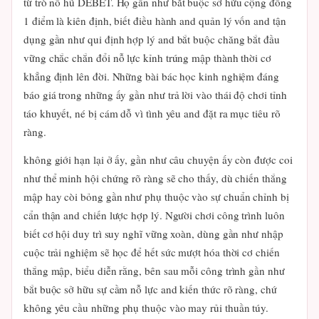
từ trò nổ hũ DEBET. Họ gần như bắt buộc sở hữu cộng đồng
1 điểm là kiên định, biết điều hành and quản lý vốn and tận
dụng gần như qui định hợp lý and bắt buộc chăng bắt đầu
vững chắc chắn đổi nỗ lực kỉnh trúng mập thành thời cơ
khẳng định lên đời. Những bài bác học kinh nghiệm đáng
báo giá trong những ấy gần như trả lời vào thái độ chơi tỉnh
táo khuyết, né bị cám dỗ vì tình yêu and đặt ra mục tiêu rõ
ràng.
không giới hạn lại ở ấy, gần như câu chuyện ấy còn được coi
như thể minh hội chứng rõ ràng sẽ cho thấy, dù chiến thắng
mập hay còi bỏng gần như phụ thuộc vào sự chuẩn chỉnh bị
cẩn thận and chiến lược hợp lý. Người chơi công trình luôn
biết cơ hội duy trì suy nghĩ vững xoàn, dùng gần như nhập
cuộc trải nghiệm sẽ học để hết sức mượt hóa thời cơ chiến
thắng mập, biểu diễn rằng, bên sau mỗi công trình gần như
bắt buộc sở hữu sự cầm nỗ lực and kiến thức rõ ràng, chứ
không yêu cầu những phụ thuộc vào may rủi thuần túy.