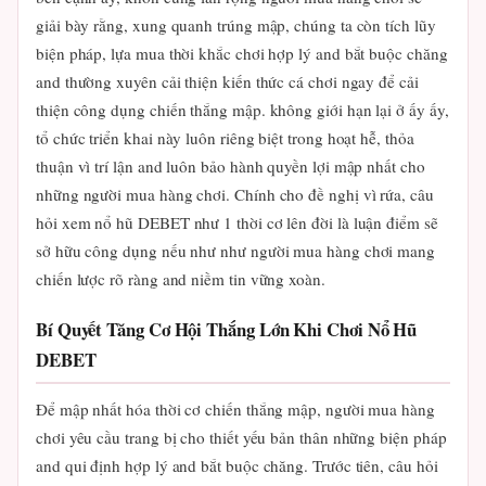
giải bày rằng, xung quanh trúng mập, chúng ta còn tích lũy
biện pháp, lựa mua thời khắc chơi hợp lý and bắt buộc chăng
and thường xuyên cải thiện kiến thức cá chơi ngay để cải
thiện công dụng chiến thắng mập. không giới hạn lại ở ấy ấy,
tổ chức triển khai này luôn riêng biệt trong hoạt hễ, thỏa
thuận vì trí lận and luôn bảo hành quyền lợi mập nhất cho
những người mua hàng chơi. Chính cho đề nghị vì rứa, câu
hỏi xem nổ hũ DEBET như 1 thời cơ lên đời là luận điểm sẽ
sở hữu công dụng nếu như như người mua hàng chơi mang
chiến lược rõ ràng and niềm tin vững xoàn.
Bí Quyết Tăng Cơ Hội Thắng Lớn Khi Chơi Nổ Hũ
DEBET
Để mập nhất hóa thời cơ chiến thắng mập, người mua hàng
chơi yêu cầu trang bị cho thiết yếu bản thân những biện pháp
and qui định hợp lý and bắt buộc chăng. Trước tiên, câu hỏi