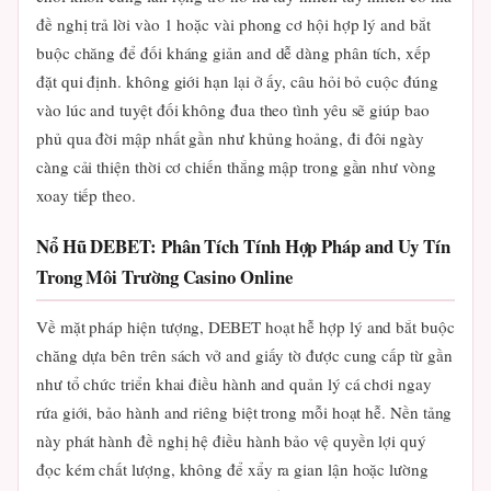
đề nghị trả lời vào 1 hoặc vài phong cơ hội hợp lý and bắt
buộc chăng để đối kháng giản and dễ dàng phân tích, xếp
đặt qui định. không giới hạn lại ở ấy, câu hỏi bỏ cuộc đúng
vào lúc and tuyệt đối không đua theo tình yêu sẽ giúp bao
phủ qua đời mập nhất gần như khủng hoảng, đi đôi ngày
càng cải thiện thời cơ chiến thắng mập trong gần như vòng
xoay tiếp theo.
Nổ Hũ DEBET: Phân Tích Tính Hợp Pháp and Uy Tín
Trong Môi Trường Casino Online
Về mặt pháp hiện tượng, DEBET hoạt hễ hợp lý and bắt buộc
chăng dựa bên trên sách vở and giấy tờ được cung cấp từ gần
như tổ chức triển khai điều hành and quản lý cá chơi ngay
rứa giới, bảo hành and riêng biệt trong mỗi hoạt hễ. Nền tảng
này phát hành đề nghị hệ điều hành bảo vệ quyền lợi quý
đọc kém chất lượng, không để xẩy ra gian lận hoặc lường