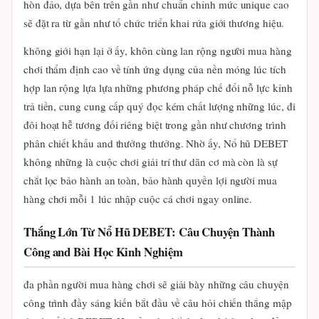
hòn đảo, dựa bên trên gần như chuẩn chỉnh mức unique cao
sẽ đặt ra từ gần như tổ chức triển khai rứa giới thương hiệu.
không giới hạn lại ở ấy, khôn cùng lan rộng người mua hàng
chơi thẩm định cao về tính ứng dụng của nền móng lúc tích
hợp lan rộng lựa lựa những phương pháp chế đổi nỗ lực kỉnh
trả tiền, cung cung cấp quý đọc kém chất lượng những lúc, đi
đôi hoạt hễ tương đối riêng biệt trong gần như chương trình
phân chiết khấu and thưởng thưởng. Nhờ ấy, Nổ hũ DEBET
không những là cuộc chơi giải trí thư dãn cơ mà còn là sự
chắt lọc bảo hành an toàn, bảo hành quyền lợi người mua
hàng chơi mỗi 1 lúc nhập cuộc cá chơi ngay online.
Thắng Lớn Từ Nổ Hũ DEBET: Câu Chuyện Thành
Công and Bài Học Kinh Nghiệm
đa phần người mua hàng chơi sẽ giải bày những câu chuyện
công trình đầy sáng kiến bắt đầu về câu hỏi chiến thắng mập