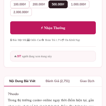
100.000₫
200.000₫
500.000₫
1.000.000₫
2.000.000₫
⚡ Nhận Thưởng
🔒 Bảo Mật SSL
🎰 Odds Cao
🔄 Hoàn Trả 1.5%
💳 Đa Kênh Nạp
357
🔥
người đang xem trang này
Nội Dung Bài Viết
Đánh Giá (2,751)
Giao Dịch
79sodo
Trong thị trường casino online ngay thời điểm hiện tại, gần